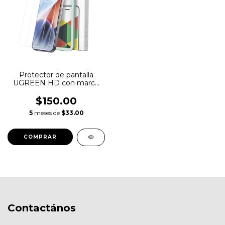
Protector de pantalla
UGREEN HD con marco
de instalación para iPhone
16 Pro Max
$150.00
5
meses de
$33.00
Contactános