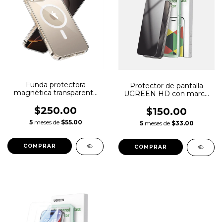
Funda protectora
Protector de pantalla
magnética transparente
UGREEN HD con marco
UGREEN Classy para
de instalación para iPhone
iPhone 16 Pro
$250.00
16 Pro Max
$150.00
Max(transparente)
5
meses de
$55.00
5
meses de
$33.00