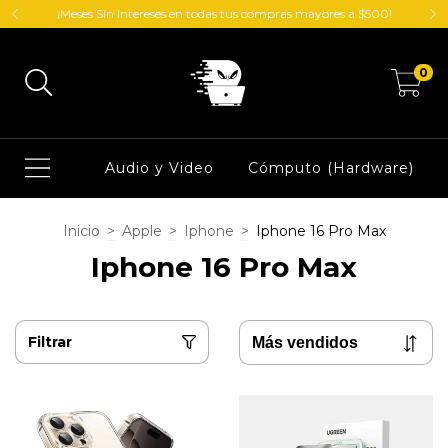
¡Meses Sin Intereses en todas tus compras mayores a $500!
0
Audio y Video
Cómputo (Hardware)
Inicio
>
Apple
>
Iphone
>
Iphone 16 Pro Max
Iphone 16 Pro Max
Filtrar