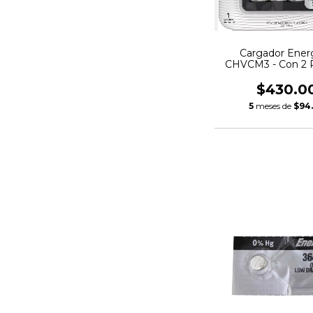
Cargador Ener
CHVCM3 - Con 2 P
$430.0
5
meses de
$94