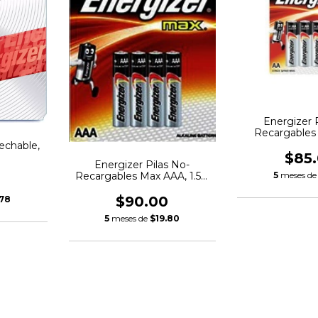
Energizer 
Recargables 
Piez
echable,
$85
Energizer Pilas No-
5
meses d
Recargables Max AAA, 1.5V,
4 Piezas
$90.00
.78
5
meses de
$19.80