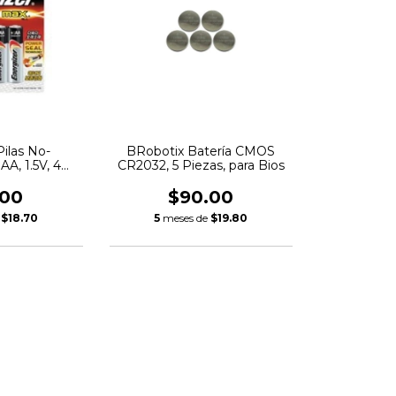
Pilas No-
BRobotix Batería CMOS
AA, 1.5V, 4
CR2032, 5 Piezas, para Bios
as
.00
$90.00
e
$18.70
5
meses de
$19.80