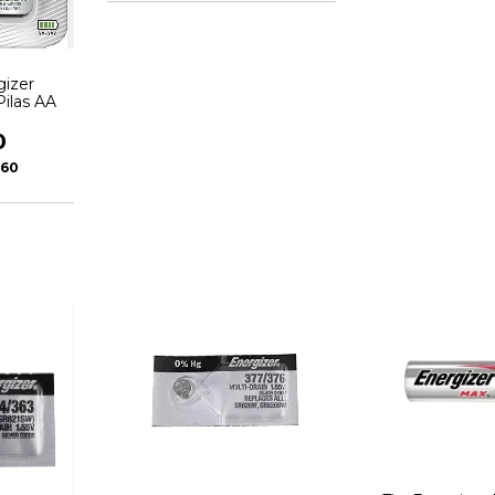
gizer
ilas AA
0
.60