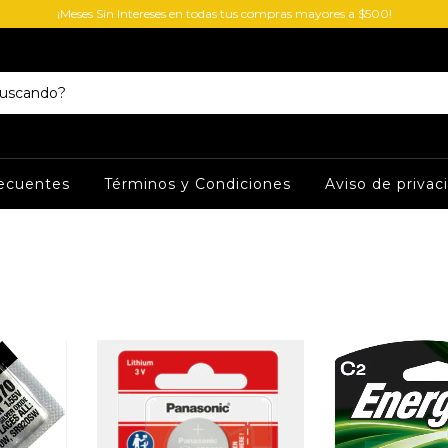
¡Meses Sin Intereses en todas tus compras mayores a $500!
ecuentes
Términos y Condiciones
Aviso de privac