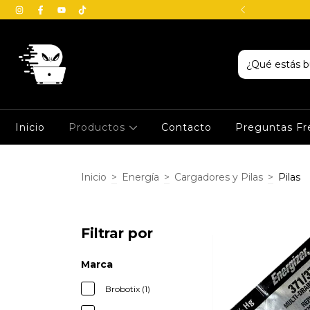
io en Veracruz - Boca del Río
Inicio
Productos
Contacto
Preguntas Fr
Inicio
>
Energía
>
Cargadores y Pilas
>
Pilas
Filtrar por
Marca
Brobotix (1)