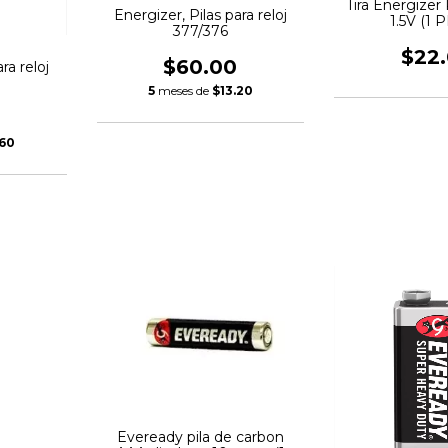
Tira Energizer 
Energizer, Pilas para reloj
1.5V (1 
377/376
$22
$60.00
ra reloj
5
meses de
$13.20
0
.60
Eveready pila de carbon