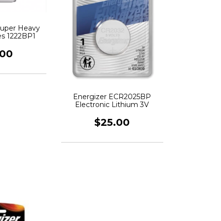
Super Heavy
es 1222BP1
.00
Energizer ECR2025BP
Electronic Lithium 3V
$25.00