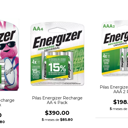
Pilas Energiz
AAA 2 
Pilas Energizer Recharge
echarge
$198
AA 4 Pack
k
5
meses d
$390.00
0
5
meses de
$85.80
.80