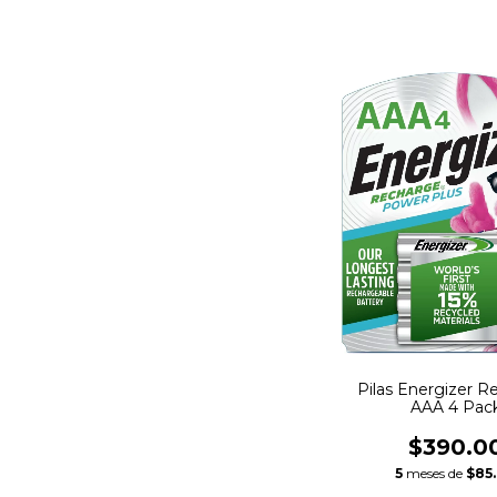
Pilas Energizer R
AAA 4 Pac
$390.0
5
meses de
$85