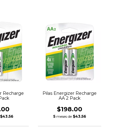
er Recharge
Pilas Energizer Recharge
Pack
AA 2 Pack
.00
$198.00
e
$43.56
5
meses de
$43.56