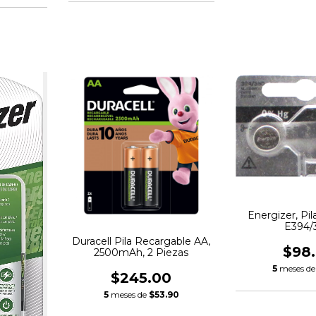
Energizer, Pila
E394/
Duracell Pila Recargable AA,
$98
2500mAh, 2 Piezas
5
meses d
$245.00
5
meses de
$53.90