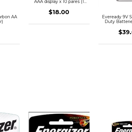
AAA display x 10 pares (1
Par)
$18.00
arbon AA
Eveready 9V 
r)
Duty Batteri
$39