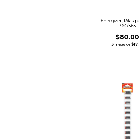
Energizer, Pilas pa
364/363
$80.0
5
meses de
$17