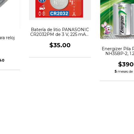
Batería de litio PANASONIC
CR2032PM de 3 V, 225 mAh,
ra reloj
No recargable
$35.00
Energizer Pila
NH35BP-2, 1.2
.40
$390
5
meses de