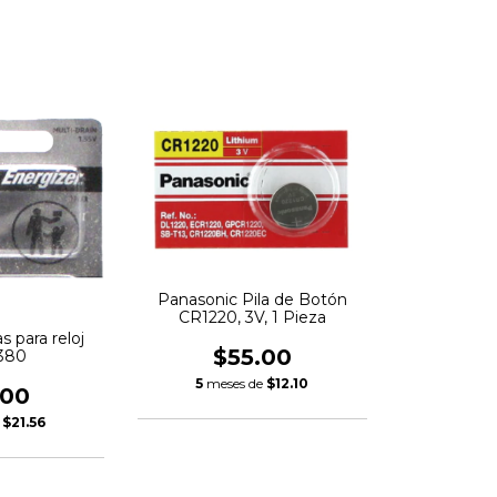
Panasonic Pila de Botón
CR1220, 3V, 1 Pieza
s para reloj
$55.00
380
5
meses de
$12.10
.00
e
$21.56