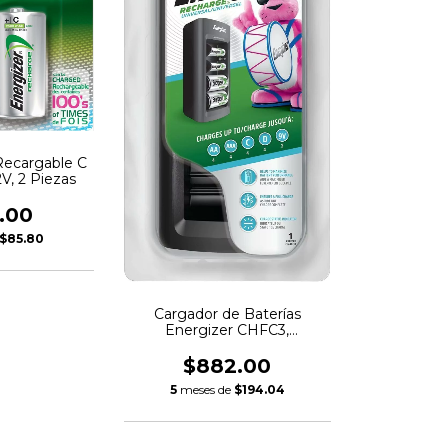
 Recargable C
V, 2 Piezas
.00
$85.80
Cargador de Baterías
Energizer CHFC3,
Compatibilidad Universal,
Color Negro
$882.00
5
meses de
$194.04