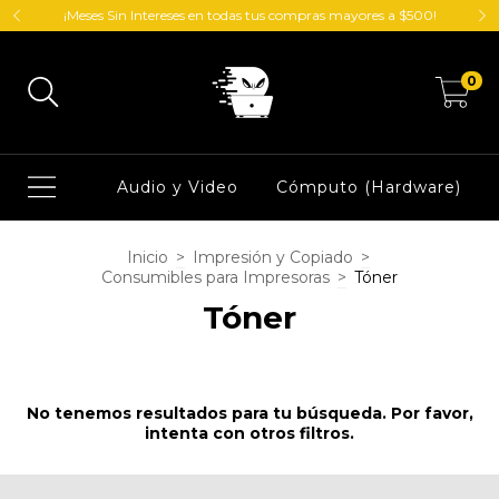
¡Meses Sin Intereses en todas tus compras mayores a $500!
0
Audio y Video
Cómputo (Hardware)
Inicio
>
Impresión y Copiado
>
Consumibles para Impresoras
>
Tóner
Tóner
No tenemos resultados para tu búsqueda. Por favor,
intenta con otros filtros.