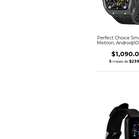
Perfect Choice Sm
Metrion, Android/i
- Resistente al
$1,090.
5
meses de
$239