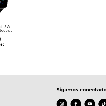
ch SW-
tooth,
Negro
0
.80
Sigamos conectad