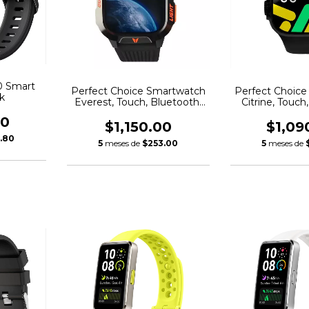
0 Smart
Perfect Choice Smartwatch
Perfect Choic
k
Everest, Touch, Bluetooth,
Citrine, Touch
Android/iOS, Negro -
Android/iO
00
Resistente al Agua
$1,150.00
$1,09
.80
5
meses de
$253.00
5
meses de