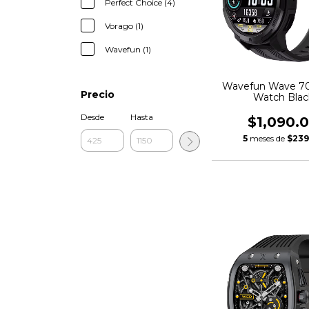
Perfect Choice (4)
Vorago (1)
Wavefun (1)
Wavefun Wave 7
Precio
Watch Blac
Desde
Hasta
$1,090.
5
meses de
$239