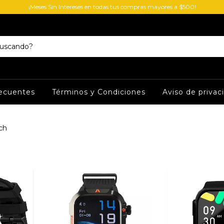
¡Meses Sin Intereses en todas tus compras mayores a $500!
ecuentes
Términos y Condiciones
Aviso de privac
ch