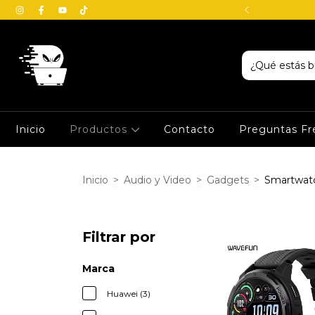
io en Veracruz - Boca del Río
Inicio
Productos
Contacto
Preguntas Fr
Inicio
>
Audio y Video
>
Gadgets
>
Smartwat
Filtrar por
Marca
Huawei (3)