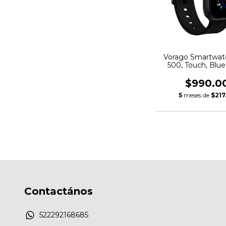
Vorago Smartwat
500, Touch, Blue
Android/iOS, 
$990.0
5
meses de
$217
Contactános
522292168685