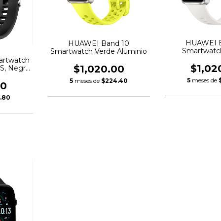
HUAWEI B
HUAWEI Band 10
Smartwatc
Smartwatch Verde Aluminio
Alumi
artwatch
$1,02
$1,020.00
OS, Negro
 Agua
5
meses de
5
meses de
$224.40
00
.80