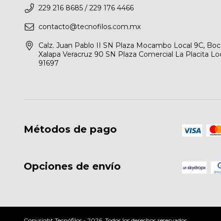
229 216 8685 / 229 176 4466
contacto@tecnofilos.com.mx
Calz. Juan Pablo II SN Plaza Mocambo Local 9C, Boca 
Xalapa Veracruz 90 SN Plaza Comercial La Placita Loca
91697
Métodos de pago
Opciones de envío
Copyright Tecnófilos - 2026. Todos los derechos reservados.