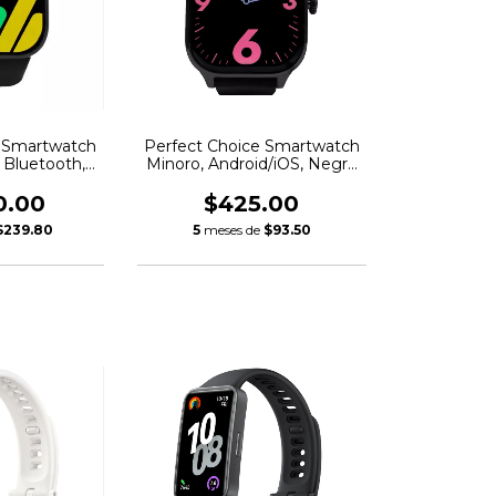
e Smartwatch
Perfect Choice Smartwatch
, Bluetooth,
Minoro, Android/iOS, Negro
S, Negro
- Resistente al Agua
0.00
$425.00
$239.80
5
meses de
$93.50