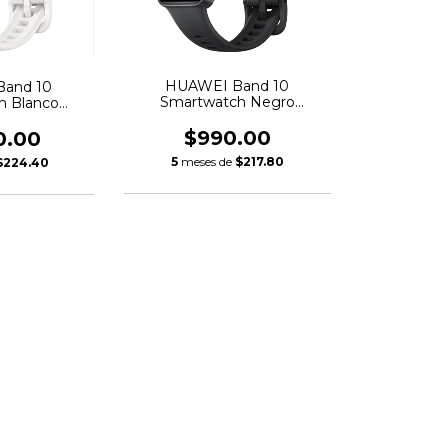
HUAWEI Band 10
and 10
Smartwatch Negro
h Blanco
Polimero
nio
$990.00
0.00
5
meses de
$217.80
$224.40