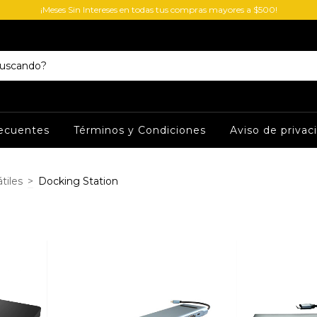
¡Meses Sin Intereses en todas tus compras mayores a $500!
ecuentes
Términos y Condiciones
Aviso de privac
tiles
>
Docking Station