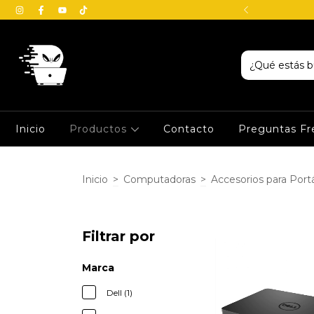
io en Veracruz - Boca del Río
Inicio
Productos
Contacto
Preguntas Fr
Inicio
>
Computadoras
>
Accesorios para Portá
Filtrar por
Marca
Dell (1)