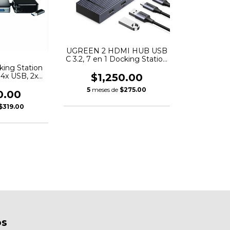
UGREEN 2 HDMI HUB USB
C 3.2, 7 en 1 Docking Station
con Dual HDMI 4K@60Hz, 2
ing Station
USB C y A de 10 Gbps,
 4x USB, 2x
$1,250.00
Carga PD 100W,
1x RJ-45, 1x
5
meses de
$275.00
Compatible con XPS,
C, 1x SD, 1x
0.00
ThinkPad, Surface y Más
, Gris
$319.00
os