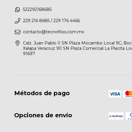
522292168685
229 216 8685 / 229 176 4466
contacto@tecnofilos.com.mx
Calz. Juan Pablo II SN Plaza Mocambo Local 9C, Boca 
Xalapa Veracruz 90 SN Plaza Comercial La Placita Loca
91697
Métodos de pago
Opciones de envío