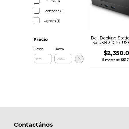
Ec Line (1)
Techzone (1)
Ugreen (1)
Dell Docking Stati
Precio
3x USB 3.0, 2x USB
HDMI, Neg
Desde
Hasta
$2,350.
5
meses de
$517
Contactános