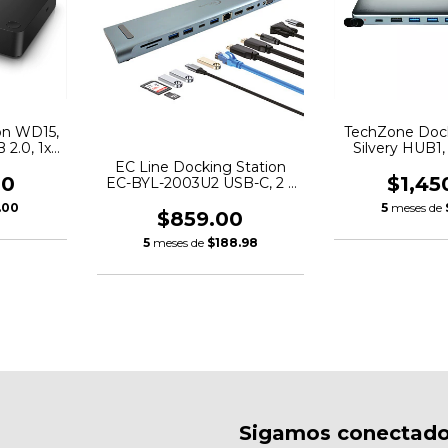
on WD15,
TechZone Dock
 2.0, 1x
Silvery HUB1,
ro
HDMI, 1x VGA, 
EC Line Docking Station
3.5mm, 2x USB-
00
$1,45
EC-BYL-2003U2 USB-C, 2 x
MicroSD
USB-C 3.0, 2 x USB-A 2.0, 2 x
.00
5
meses de
HDMI, 1 x RJ-45, 1 x VGA, 1 x
$859.00
3.5mm, MicroSD/SD
5
meses de
$188.98
Sigamos conectad