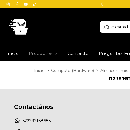
io en Veracruz - Boca del Río
Inicio
Productos
Contacto
Preguntas Fr
Inicio
>
Cómputo (Hardware)
>
Almacenamie
No tenemo
Contactános
522292168685