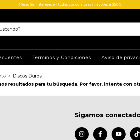
¡Meses Sin Intereses en todas tus compras mayores a $500!
ecuentes
Términos y Condiciones
Aviso de privac
nto
>
Discos Duros
s resultados para tu búsqueda. Por favor, intenta con otro
Sigamos conectad