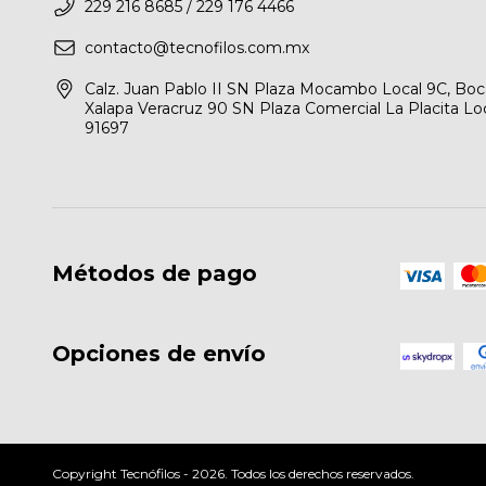
229 216 8685 / 229 176 4466
contacto@tecnofilos.com.mx
Calz. Juan Pablo II SN Plaza Mocambo Local 9C, Boca 
Xalapa Veracruz 90 SN Plaza Comercial La Placita Loca
91697
Métodos de pago
Opciones de envío
Copyright Tecnófilos - 2026. Todos los derechos reservados.