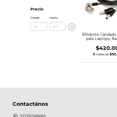
Precio
Desde
Hasta
BRobotix Candado 
para Laptops, Na
Metros, Neg
$420.0
5
meses de
$92
Contactános
522292168685