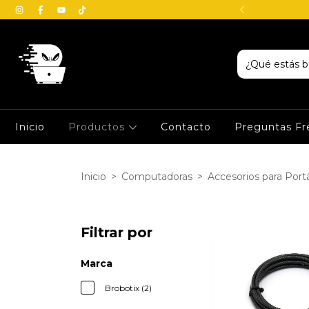
io en Veracruz - Boca del Río
Inicio
Productos
Contacto
Preguntas Fr
Inicio
>
Computadoras
>
Accesorios para Portá
Filtrar por
Marca
Brobotix (2)