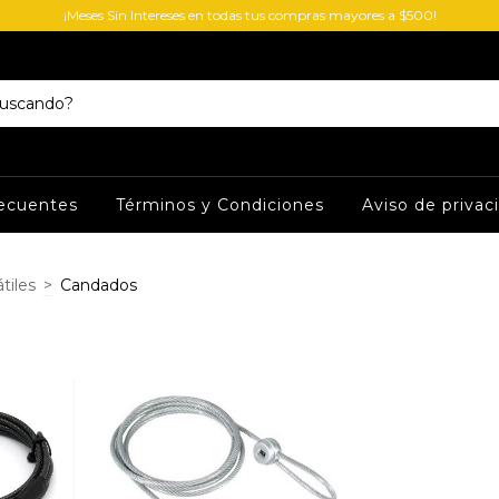
¡Meses Sin Intereses en todas tus compras mayores a $500!
ecuentes
Términos y Condiciones
Aviso de privac
tiles
>
Candados