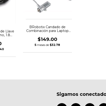
BRobotix Candado de
Combinación para Laptop
de Llave
128899, 1.3 Metros, Acero
no, 1.8
Inoxidable
$149.00
ro
0
5
meses de
$32.78
.40
Sigamos conectad